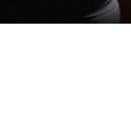
Coach Myriam
Psychopraticienne, Boxe-thérapeute & Directrice Générale.
• Psychopraticienne & coach en transformation personnelle
(formé en neurosciences).
• 16 ans d'expérience en boxe anglaise (niv Amateur).
Contact :
myriam.py@boxetesmaux.fr